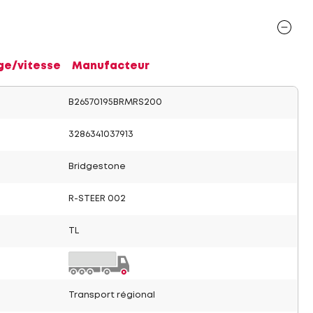
ge/vitesse
Manufacteur
B26570195BRMRS200
3286341037913
Bridgestone
R-STEER 002
TL
Transport régional