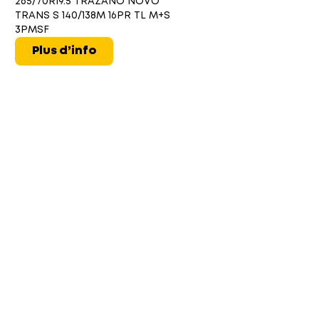
265/70R19.5 TRAZANO NOVO
TRANS S 140/138M 16PR TL M+S
3PMSF
Plus d’info