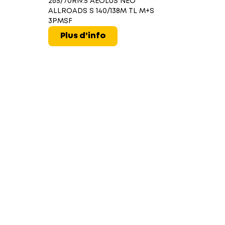
265/70R19.5 AEOLUS NEO
ALLROADS S 140/138M TL M+S
3PMSF
Plus d’info