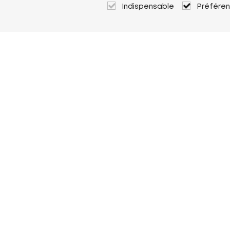
Indispensable
Préfére
À propos de Heuver
Heuver
Historique
Plus À propos de Heuver
Mon Heuver