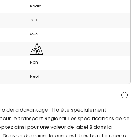
Radial
7.50
M+S
Non
Neuf
 aidera davantage ! Il a été spécialement
ur le transport Régional. Les spécifications de ce
tez ainsi pour une valeur de label B dans la
. Dans ce domaine, le pneu est très bon. Le pneu a