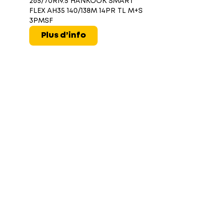
265/70R19.5 HANKOOK SMART
FLEX AH35 140/138M 14PR TL M+S
3PMSF
Plus d’info