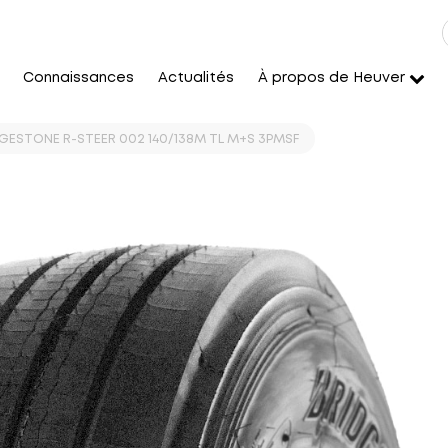
Connaissances
Actualités
À propos de Heuver
DGESTONE R-STEER 002 140/138M TL M+S 3PMSF