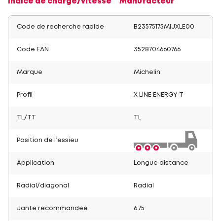
Indice de charge/vitesse
Manufacteur
Code de recherche rapide
B23575175MIJXLE00
Code EAN
3528704660766
Marque
Michelin
Profil
X LINE ENERGY T
TL/TT
TL
Position de l’essieu
Application
Longue distance
Radial/diagonal
Radial
Jante recommandée
6.75