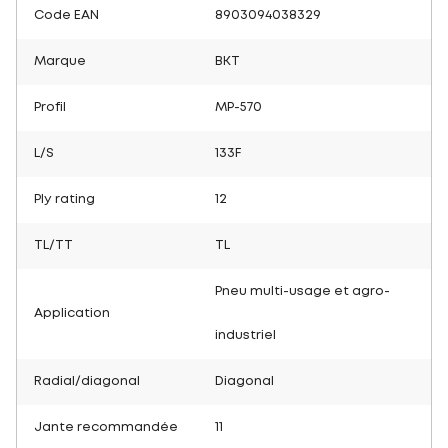
Code EAN
8903094038329
Marque
BKT
Profil
MP-570
L/S
133F
Ply rating
12
TL/TT
TL
Pneu multi-usage et agro-
Application
industriel
Radial/diagonal
Diagonal
Jante recommandée
11