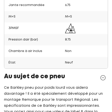
Jante recommandée
6.75
M+S
M+S
3PMSF
Pression dair (bar)
8.75
Chambre à air inclus
Non
État
Neuf
Au sujet de ce pneu
Ce Barkley pneu pour poids lourd vous aidera
davantage ! Il a été spécialement développé pour un
montage Remorque pour le transport Régional. Les
spécifications de ce Barkley sont impressionnantes.
Vous optez ainsi pour une valeur de label B dans la