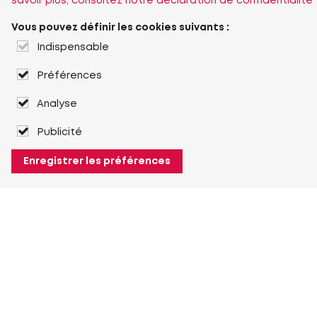
savoir plus, consultez notre déclaration de confidentialité
Vous pouvez définir les cookies suivants :
Indispensable
Préférences
Analyse
Publicité
Enregistrer les préférences
À propos de Heuver
Heuver
Historique
Plus À propos de Heuver