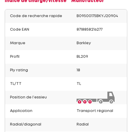
Indice de charge/vitesse
Manufacteur
Code de recherche rapide
B09500175BKYJ20904
Code EAN
8718858216277
Marque
Barkley
Profil
BL209
Ply rating
18
TL/TT
TL
Position de l’essieu
Application
Transport régional
Radial/diagonal
Radial