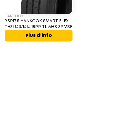
HANKOOK
9.5R17.5 HANKOOK SMART FLEX
TH31 143/141J 18PR TL M+S 3PMSF
Plus d’info