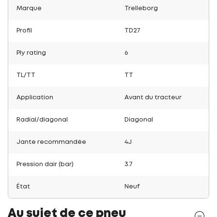
Marque
Trelleborg
Profil
TD27
Ply rating
6
TL/TT
TT
Application
Avant du tracteur
Radial/diagonal
Diagonal
Jante recommandée
4J
Pression dair (bar)
3.7
État
Neuf
Au sujet de ce pneu