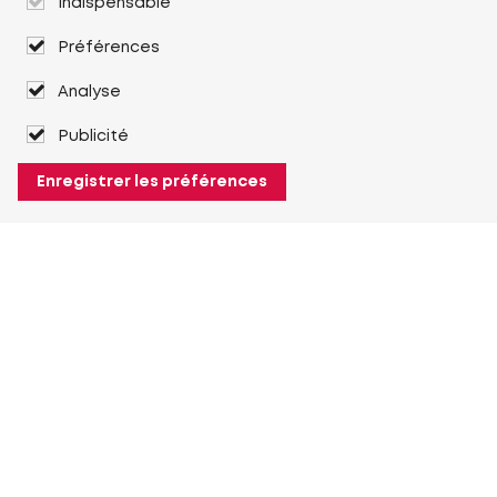
Indispensable
Préférences
Analyse
Publicité
Enregistrer les préférences
À propos de Heuver
Heuver
Historique
Plus À propos de Heuver
Mon Heuver