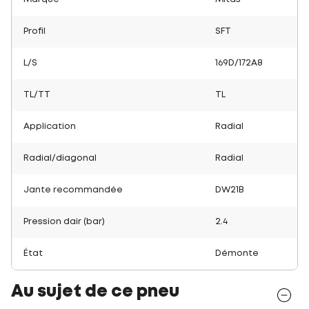
Profil
SFT
L/S
169D/172A8
TL/TT
TL
Application
Radial
Radial/diagonal
Radial
Jante recommandée
DW21B
Pression dair (bar)
2.4
État
Démonte
Au sujet de ce pneu