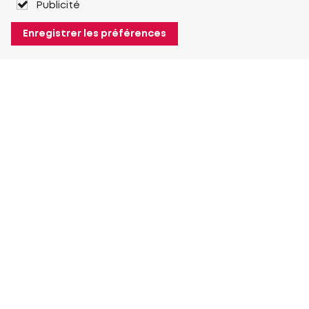
Publicité
Enregistrer les préférences
À propos de Heuver
Heuver
Historique
Plus À propos de Heuver
Mon Heuver