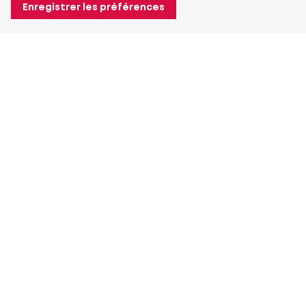
Enregistrer les préférences
À propos de Heuver
Heuver
Historique
Plus À propos de Heuver
Mon Heuver
Connexion