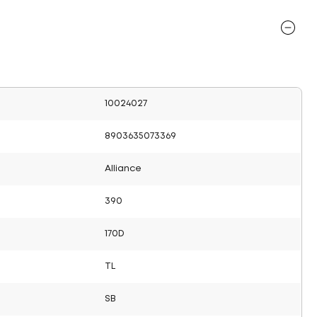
10024027
8903635073369
Alliance
390
170D
TL
SB