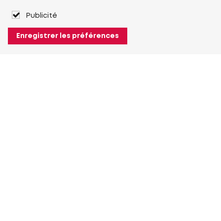
Publicité
Enregistrer les préférences
À propos de Heuver
Heuver
Historique
Plus À propos de Heuver
Mon Heuver