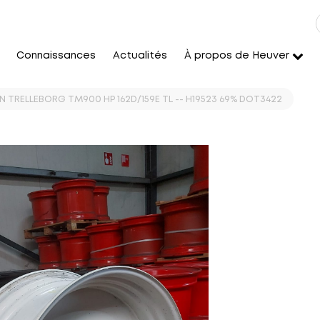
Connaissances
Actualités
À propos de Heuver
 TRELLEBORG TM900 HP 162D/159E TL -- H19523 69% DOT3422