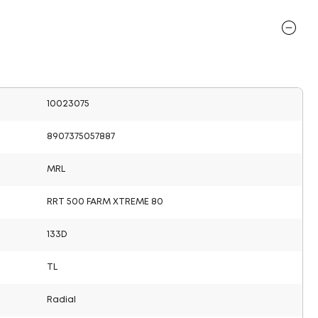
10023075
8907375057887
MRL
RRT 500 FARM XTREME 80
133D
TL
Radial