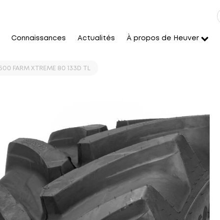
Connaissances
Actualités
À propos de Heuver
500 FARM XTREME 80 133D TL