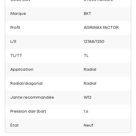
Marque
BKT
Profil
AGRIMAX FACTOR
L/S
127A8/125D
TL/TT
TL
Application
Radial
Radial/diagonal
Radial
Jante recommandée
W12
Pression dair (bar)
1.6
État
Neuf