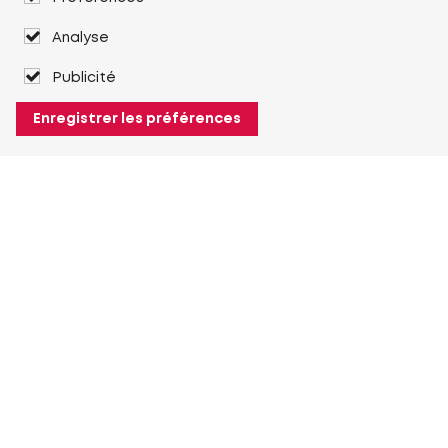
Analyse
Publicité
Enregistrer les préférences
À propos de Heuver
Heuver
Historique
Plus À propos de Heuver