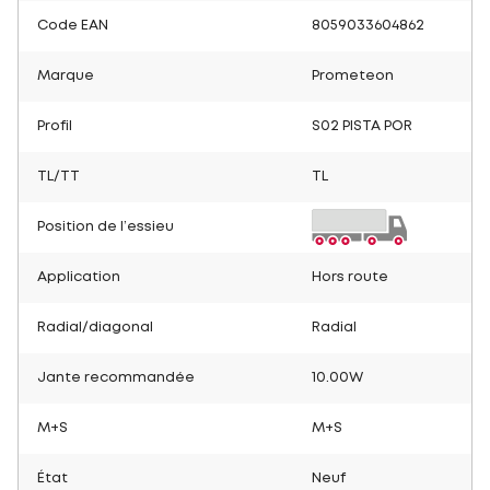
Code EAN
8059033604862
Marque
Prometeon
Profil
S02 PISTA POR
TL/TT
TL
Position de l’essieu
Application
Hors route
Radial/diagonal
Radial
Jante recommandée
10.00W
M+S
M+S
État
Neuf