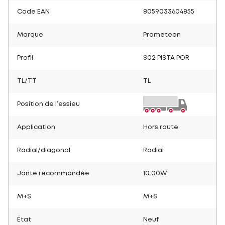
Code EAN
8059033604855
Marque
Prometeon
Profil
S02 PISTA POR
TL/TT
TL
Position de l’essieu
Application
Hors route
Radial/diagonal
Radial
Jante recommandée
10.00W
M+S
M+S
État
Neuf