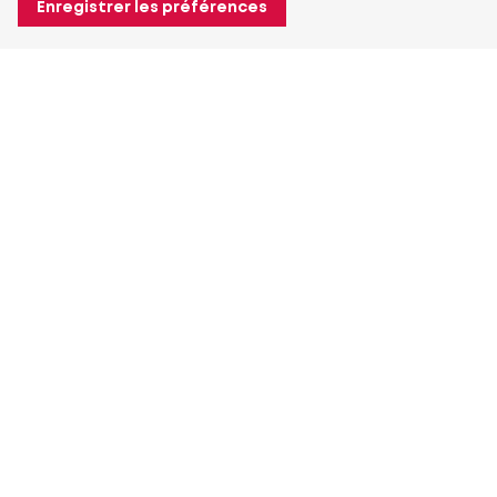
Enregistrer les préférences
À propos de Heuver
Heuver
Historique
Plus À propos de Heuver
Mon Heuver
Connexion