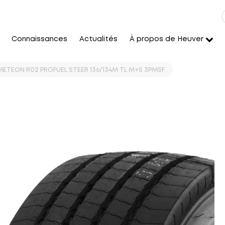
Connaissances
Actualités
À propos de Heuver
METEON R02 PROFUEL STEER 136/134M TL M+S 3PMSF