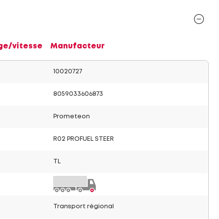
ge/vitesse
Manufacteur
10020727
8059033606873
Prometeon
R02 PROFUEL STEER
TL
Transport régional