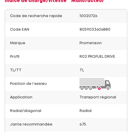
Indice de charge/vitesse
Manufacteur
Code de recherche rapide
10020726
Code EAN
8059033606880
Marque
Prometeon
Profil
R02 PROFUEL DRIVE
TL/TT
TL
Position de l’essieu
Application
Transport régional
Radial/diagonal
Radial
Jante recommandée
6.75