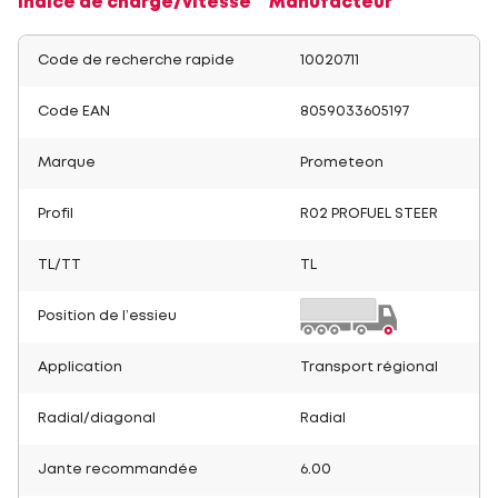
Indice de charge/vitesse
Manufacteur
Code de recherche rapide
10020711
Code EAN
8059033605197
Marque
Prometeon
Profil
R02 PROFUEL STEER
TL/TT
TL
Position de l’essieu
Application
Transport régional
Radial/diagonal
Radial
Jante recommandée
6.00