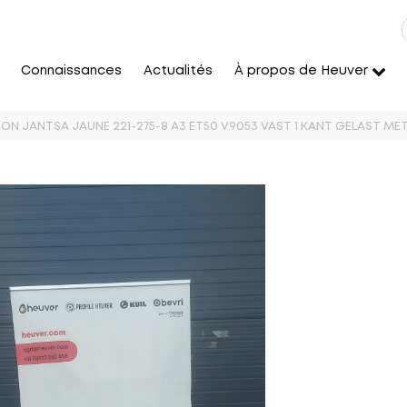
Connaissances
Actualités
À propos de Heuver
ION JANTSA JAUNE 221-275-8 A3 ET50 V9053 VAST 1 KANT GELAST ME