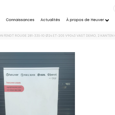
Connaissances
Actualités
À propos de Heuver
N FENDT ROUGE 281-335-10 Ø24 ET-205 V9043 VAST DEMO, 2 KANTEN