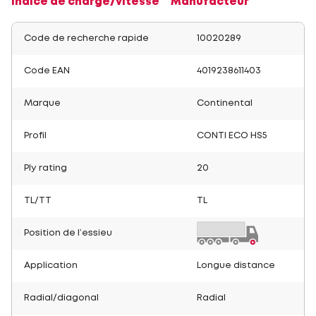
Indice de charge/vitesse
Manufacteur
Code de recherche rapide
10020289
Code EAN
4019238611403
Marque
Continental
Profil
CONTI ECO HS5
Ply rating
20
TL/TT
TL
Position de l’essieu
Application
Longue distance
Radial/diagonal
Radial