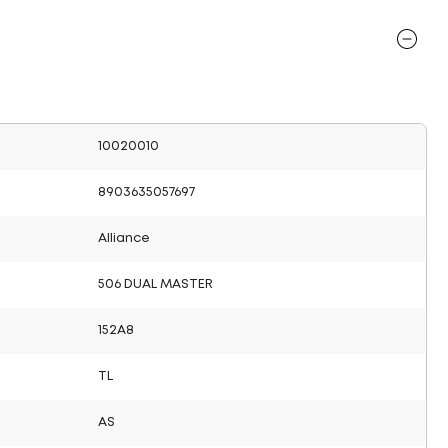
10020010
8903635057697
Alliance
506 DUAL MASTER
152A8
TL
AS