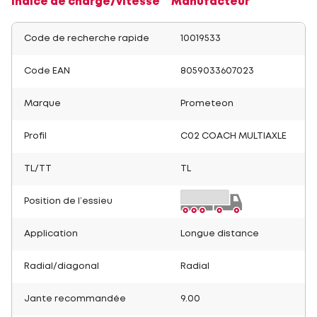
Indice de charge/vitesse
Manufacteur
Code de recherche rapide
10019533
Code EAN
8059033607023
Marque
Prometeon
Profil
C02 COACH MULTIAXLE
TL/TT
TL
Position de l’essieu
Application
Longue distance
Radial/diagonal
Radial
Jante recommandée
9.00