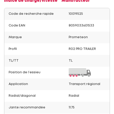
Indice de charge/vitesse
Manufacteur
Code de recherche rapide
10019525
Code EAN
8059033601533
Marque
Prometeon
Profil
R02 PRO TRAILER
TL/TT
TL
Position de l’essieu
Application
Transport régional
Radial/diagonal
Radial
Jante recommandée
11.75