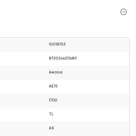
10018753
8720246211689
Aeolus
AE75
170D
TL
AS