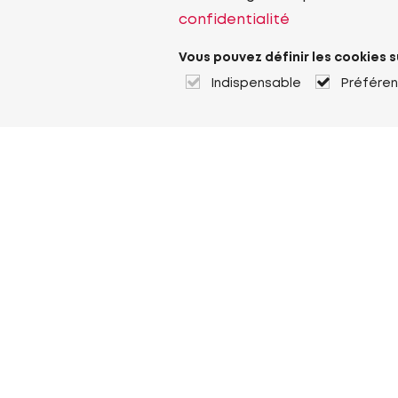
confidentialité
Vous pouvez définir les cookies s
Indispensable
Préfére
À propos de Heuver
Heuver
Historique
Plus À propos de Heuver