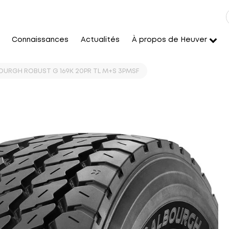
Connaissances
Actualités
À propos de Heuver
BOURGH ROBUST G 169K 20PR TL M+S 3PMSF