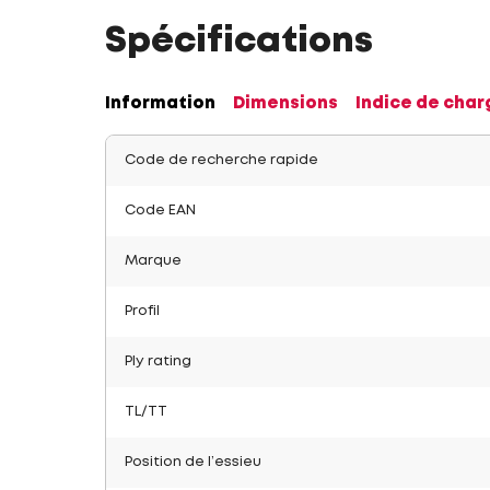
Spécifications
Information
Dimensions
Indice de char
Code de recherche rapide
Code EAN
Marque
Profil
Ply rating
TL/TT
Position de l’essieu