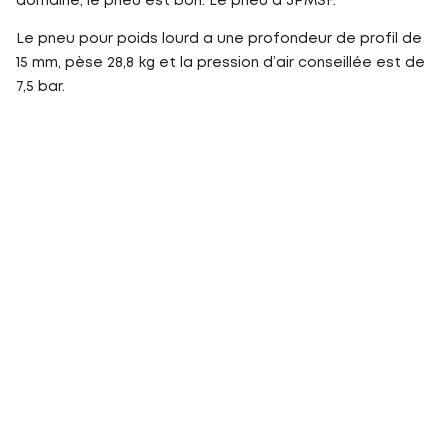
domaine, le pneu est bon. Le pneu a 3PMSF.
Le pneu pour poids lourd a une profondeur de profil de
15 mm, pèse 28,8 kg et la pression d’air conseillée est de
7,5 bar.