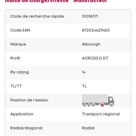
Indice de charge/vitesse
Manufacteur
Code de recherche rapide
10018371
Code EAN
8720246211450
Marque
Albourgh
Profil
ACROSS D DT
Ply rating
14
TL/TT
TL
Position de l’essieu
Application
Transport régional
Radial/diagonal
Radial