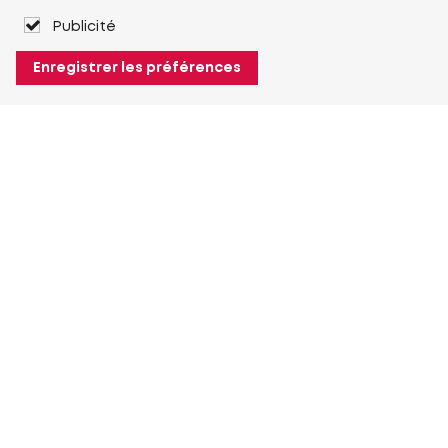
Publicité
Enregistrer les préférences
À propos de Heuver
Heuver
Historique
Plus À propos de Heuver
Mon Heuver