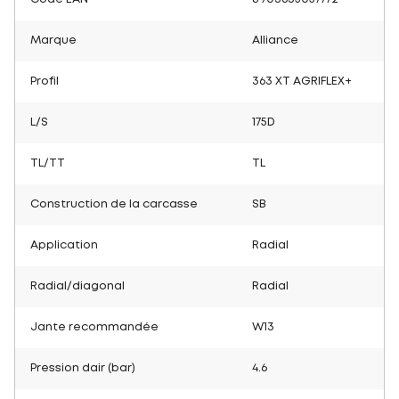
Marque
Alliance
Profil
363 XT AGRIFLEX+
L/S
175D
TL/TT
TL
Construction de la carcasse
SB
Application
Radial
Radial/diagonal
Radial
Jante recommandée
W13
Pression dair (bar)
4.6