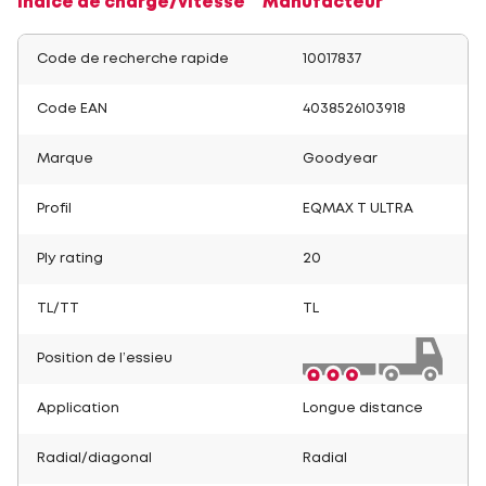
Indice de charge/vitesse
Manufacteur
Code de recherche rapide
10017837
Code EAN
4038526103918
Marque
Goodyear
Profil
EQMAX T ULTRA
Ply rating
20
TL/TT
TL
Position de l’essieu
Application
Longue distance
Radial/diagonal
Radial