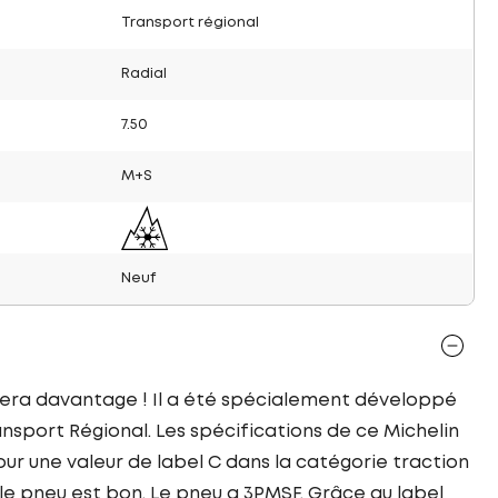
Transport régional
Radial
7.50
M+S
Neuf
dera davantage ! Il a été spécialement développé
nsport Régional. Les spécifications de ce Michelin
ur une valeur de label C dans la catégorie traction
le pneu est bon. Le pneu a 3PMSF. Grâce au label