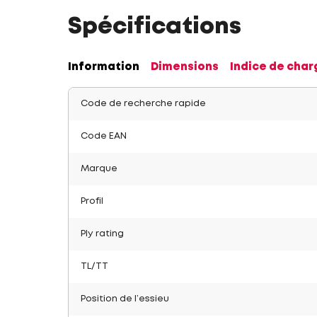
Spécifications
Information
Dimensions
Indice de char
Code de recherche rapide
Code EAN
Marque
Profil
Ply rating
TL/TT
Position de l’essieu