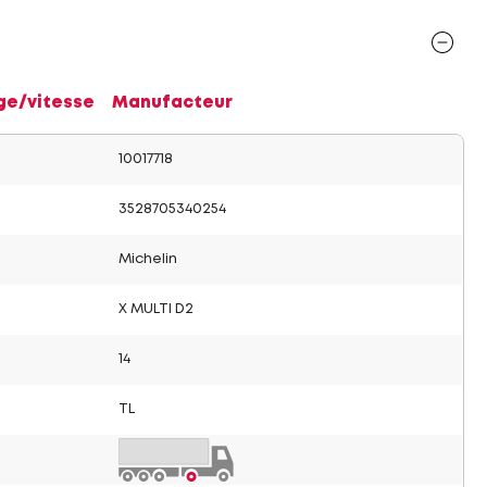
ge/vitesse
Manufacteur
10017718
3528705340254
Michelin
X MULTI D2
14
TL