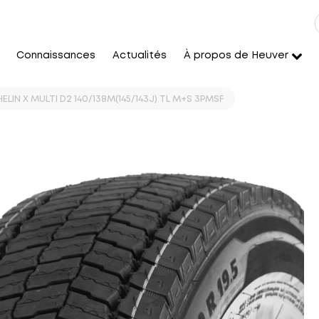
Connaissances
Actualités
À propos de Heuver
ELIN X MULTI D2 140/138M(145/143J) TL M+S 3PMSF