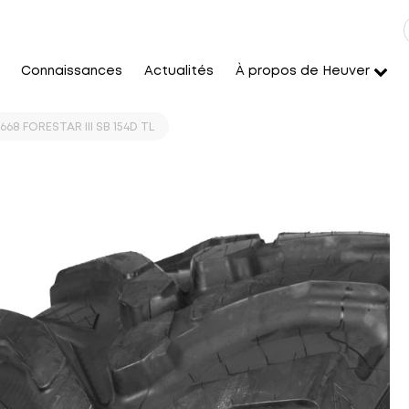
Connaissances
Actualités
À propos de Heuver
68 FORESTAR III SB 154D TL