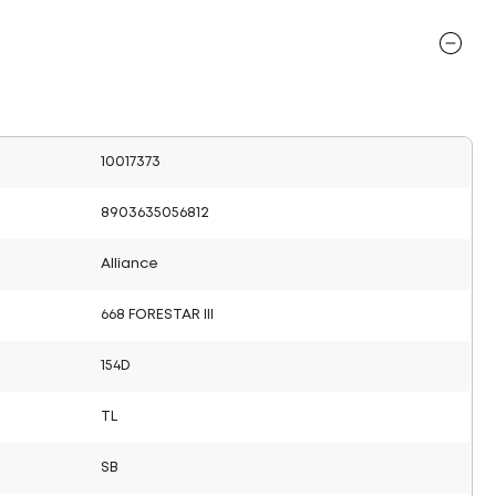
10017373
8903635056812
Alliance
668 FORESTAR III
154D
TL
SB