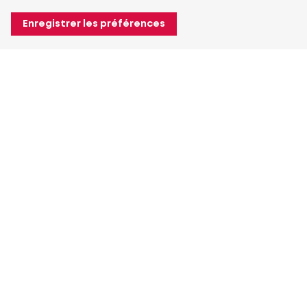
Enregistrer les préférences
À propos de Heuver
Heuver
Historique
Plus À propos de Heuver
Mon Heuver
Connexion