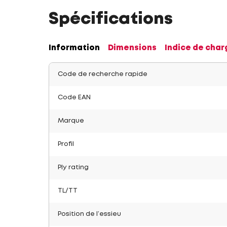
Spécifications
Information
Dimensions
Indice de char
Code de recherche rapide
Code EAN
Marque
Profil
Ply rating
TL/TT
Position de l’essieu