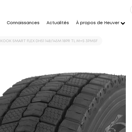
Connaissances
Actualités
À propos de Heuver
KOOK SMART FLEX DH51 148/145M 18PR TL M+S 3PMSF