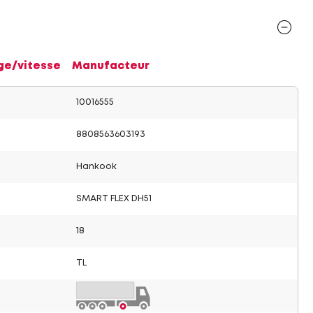
ge/vitesse
Manufacteur
10016555
8808563603193
Hankook
SMART FLEX DH51
18
TL