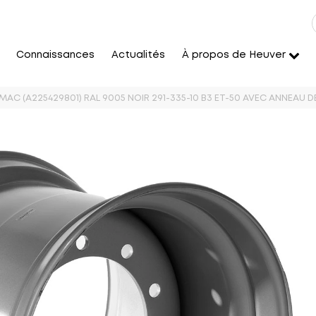
Connaissances
Actualités
À propos de Heuver
IMAC (A225429801) RAL 9005 NOIR 291-335-10 B3 ET-50 AVEC ANNEAU