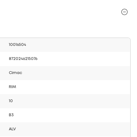
10016504
8720246215076
Cimac
RIM
10
B3
ALV