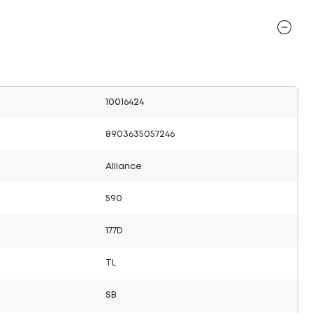
10016424
8903635057246
Alliance
590
177D
TL
SB