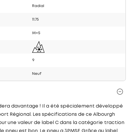
Radial
11.75
M+S
9
Neuf
idera davantage ! Il a été spécialement développé
rt Régional. Les spécifications de ce Albourgh
ur une valeur de label C dans la catégorie traction
le pneu est bon. Le pneu a 3PMSF. Grâce au label