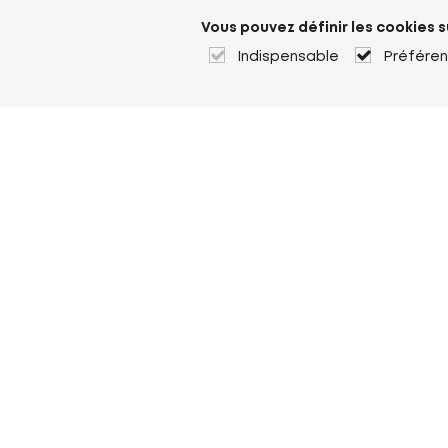
Vous pouvez définir les cookies s
Indispensable
Préfére
À propos de Heuver
Heuver
Historique
Plus À propos de Heuver