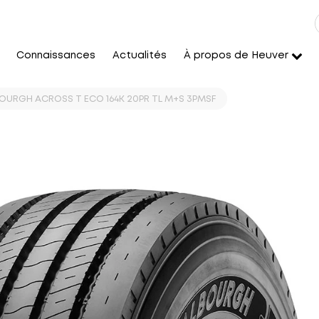
Connaissances
Actualités
À propos de Heuver
BOURGH ACROSS T ECO 164K 20PR TL M+S 3PMSF