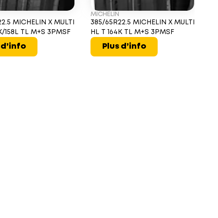
MICHELIN
B
22.5 MICHELIN X MULTI
385/65R22.5 MICHELIN X MULTI
3
4K/158L TL M+S 3PMSF
HL T 164K TL M+S 3PMSF
D
16
 d’info
Plus d’info