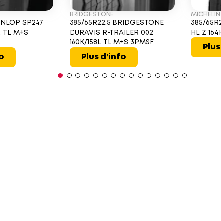
BRIDGESTONE
MICHELIN
UNLOP SP247
385/65R22.5 BRIDGESTONE
385/65R
R TL M+S
DURAVIS R-TRAILER 002
HL Z 16
160K/158L TL M+S 3PMSF
Plus
fo
Plus d’info