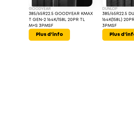
GOODYEAR
DUNLOP
385/65R22.5 GOODYEAR KMAX
385/65R22.5 D
T GEN-2 164K/158L 20PR TL
164K(158L) 20P
M+S 3PMSF
3PMSF
Plus d’info
Plus d’in