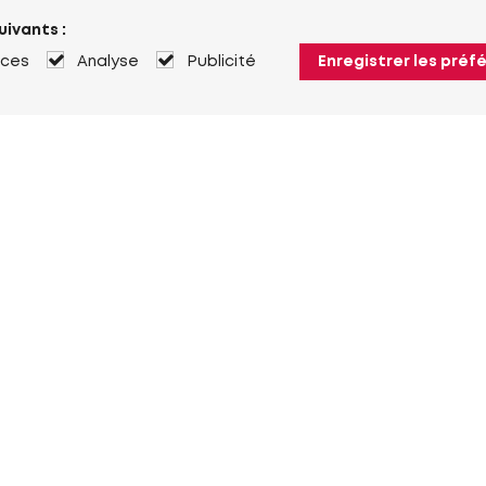
uivants :
nces
Analyse
Publicité
Enregistrer les préf