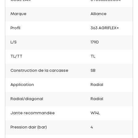
Marque
Alliance
Profil
363 AGRIFLEX+
L/S
179D
TL/TT
TL
Construction de la carcasse
SB
Application
Radial
Radial/diagonal
Radial
Jante recommandée
W14L
Pression dair (bar)
4