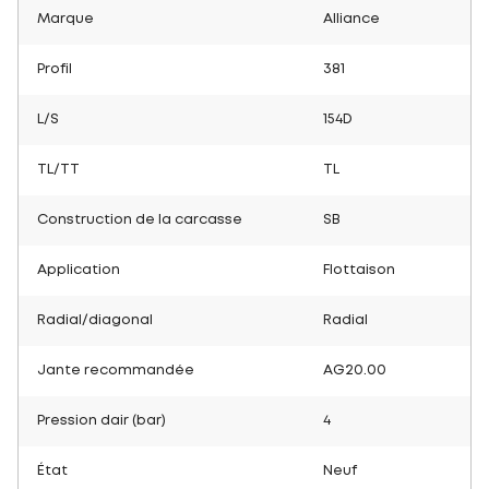
Marque
Alliance
Profil
381
L/S
154D
TL/TT
TL
Construction de la carcasse
SB
Application
Flottaison
Radial/diagonal
Radial
Jante recommandée
AG20.00
Pression dair (bar)
4
État
Neuf