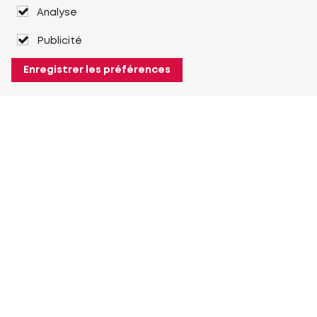
Analyse
Publicité
Enregistrer les préférences
À propos de Heuver
Heuver
Historique
Plus À propos de Heuver