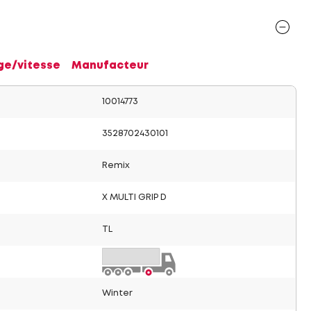
ge/vitesse
Manufacteur
10014773
3528702430101
Remix
X MULTI GRIP D
TL
Winter