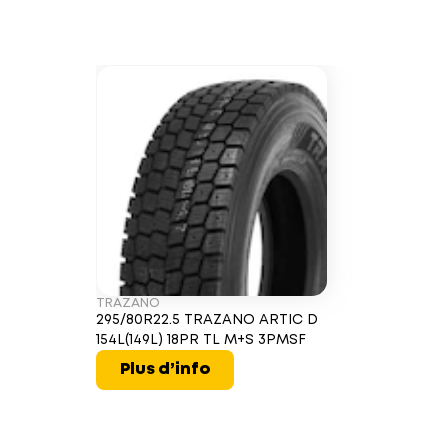
TRAZANO
295/80R22.5 TRAZANO ARTIC D
154L(149L) 18PR TL M+S 3PMSF
Plus d’info