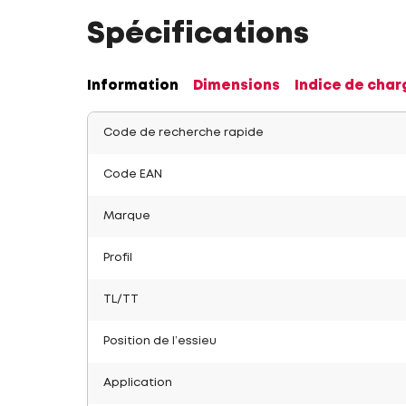
Spécifications
Information
Dimensions
Indice de char
Code de recherche rapide
Code EAN
Marque
Profil
TL/TT
Position de l’essieu
Application