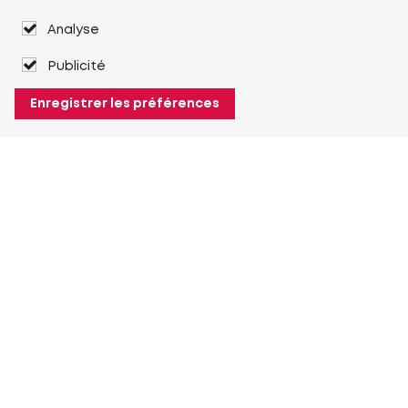
Analyse
Publicité
Enregistrer les préférences
À propos de Heuver
Heuver
Historique
Plus À propos de Heuver
Mon Heuver
Connexion
Enregistrement