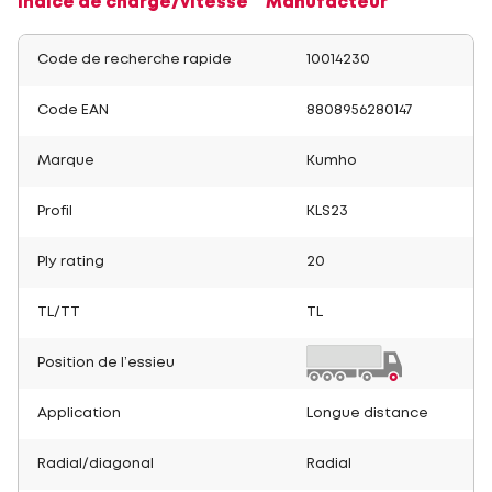
Indice de charge/vitesse
Manufacteur
Code de recherche rapide
10014230
Code EAN
8808956280147
Marque
Kumho
Profil
KLS23
Ply rating
20
TL/TT
TL
Position de l’essieu
Application
Longue distance
Radial/diagonal
Radial