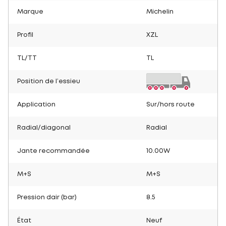
Marque
Michelin
Profil
XZL
TL/TT
TL
Position de l’essieu
Application
Sur/hors route
Radial/diagonal
Radial
Jante recommandée
10.00W
M+S
M+S
Pression dair (bar)
8.5
État
Neuf