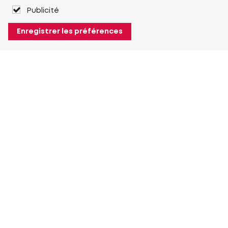
Publicité
Enregistrer les préférences
À propos de Heuver
Heuver
Historique
Plus À propos de Heuver
Mon Heuver
Connexion
Enregistrement
Plus Mon Heuver