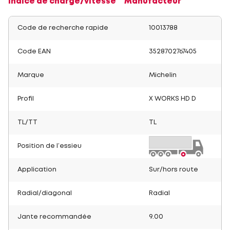
Indice de charge/vitesse
Manufacteur
Code de recherche rapide
10013788
Code EAN
3528702767405
Marque
Michelin
Profil
X WORKS HD D
TL/TT
TL
Position de l’essieu
Application
Sur/hors route
Radial/diagonal
Radial
Jante recommandée
9.00