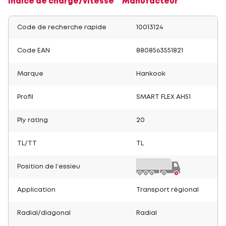
Indice de charge/vitesse
Manufacteur
Code de recherche rapide
10013124
Code EAN
8808563551821
Marque
Hankook
Profil
SMART FLEX AH51
Ply rating
20
TL/TT
TL
Position de l’essieu
Application
Transport régional
Radial/diagonal
Radial