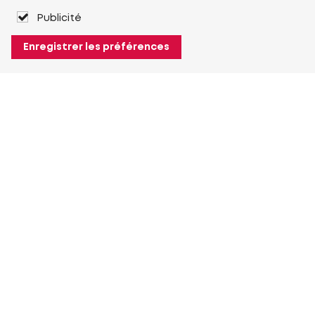
Publicité
Enregistrer les préférences
À propos de Heuver
Heuver
Historique
Plus À propos de Heuver
Mon Heuver
Connexion
Enregistrement
Plus Mon Heuver