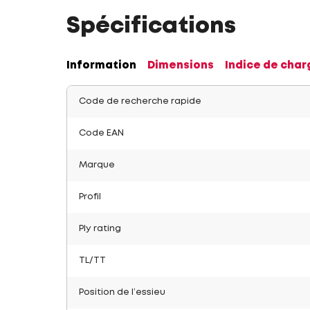
Spécifications
Information
Dimensions
Indice de char
Code de recherche rapide
Code EAN
Marque
Profil
Ply rating
TL/TT
Position de l’essieu