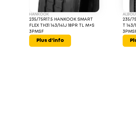
HANKOOK
ALBO
235/75R17.5 HANKOOK SMART
235/7
FLEX TH31 143/141J 18PR TL M+S
T 143/
3PMSF
3PMS
Plus d’info
Pl