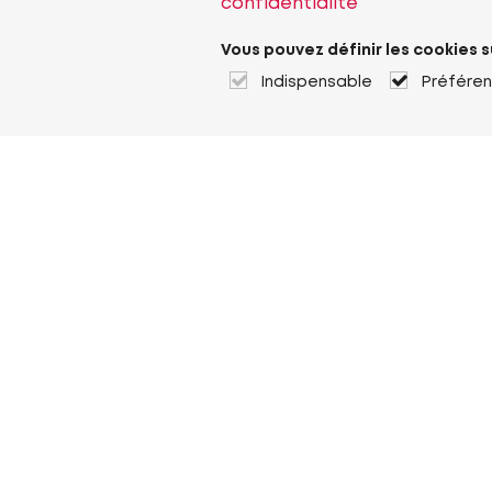
confidentialité
Vous pouvez définir les cookies s
Indispensable
Préfére
À propos de Heuver
Heuver
Historique
Plus À propos de Heuver