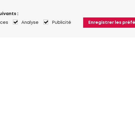
uivants :
nces
Analyse
Publicité
Enregistrer les préf