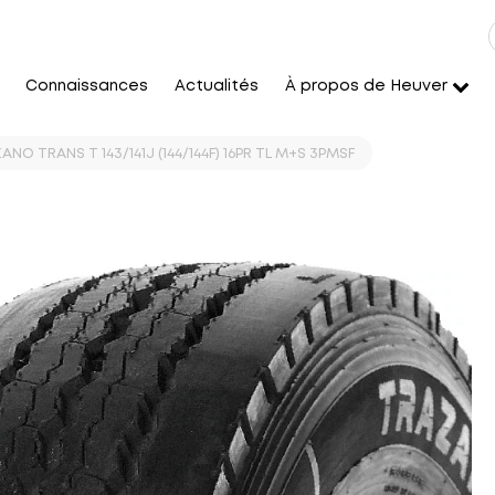
Connaissances
Actualités
À propos de Heuver
ANO TRANS T 143/141J (144/144F) 16PR TL M+S 3PMSF