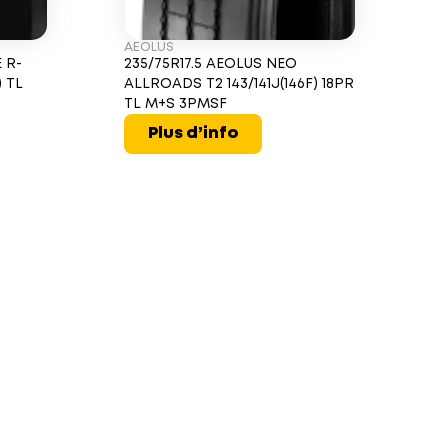
AEOLUS
 R-
235/75R17.5 AEOLUS NEO
) TL
ALLROADS T2 143/141J(146F) 18PR
TL M+S 3PMSF
Plus d’info