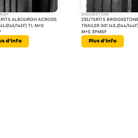
URGH
BRIDGESTONE
5R17.5 ALBOURGH ACROSS
235/75R17.5 BRIDGESTONE
141J(145/145F) TL M+S
TRAILER 001 143J(144/144F
F
M+S 3PMSF
us d’info
Plus d’info