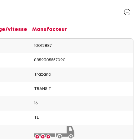
ge/vitesse
Manufacteur
10012887
8859305557090
Trazano
TRANS T
16
TL