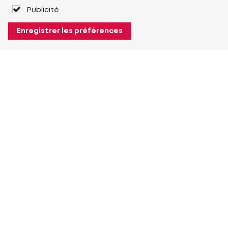
Publicité
Enregistrer les préférences
À propos de Heuver
Heuver
Historique
Plus À propos de Heuver
Mon Heuver