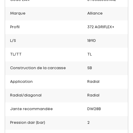
Marque
Alliance
Profil
372 AGRIFLEX+
L/S
189D
TL/TT
TL
Construction de la carcasse
SB
Application
Radial
Radial/diagonal
Radial
Jante recommandée
DW28B
Pression dair (bar)
2