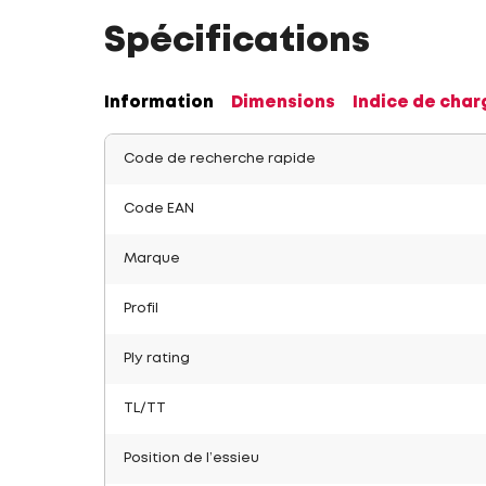
Spécifications
Information
Dimensions
Indice de char
Code de recherche rapide
Code EAN
Marque
Profil
Ply rating
TL/TT
Position de l’essieu