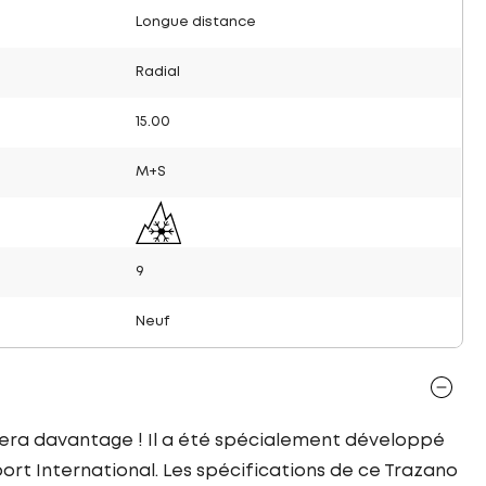
Longue distance
Radial
15.00
M+S
9
Neuf
dera davantage ! Il a été spécialement développé
rt International. Les spécifications de ce Trazano