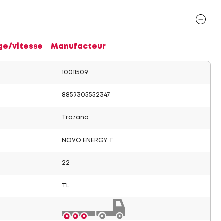
ge/vitesse
Manufacteur
10011509
8859305552347
Trazano
NOVO ENERGY T
22
TL