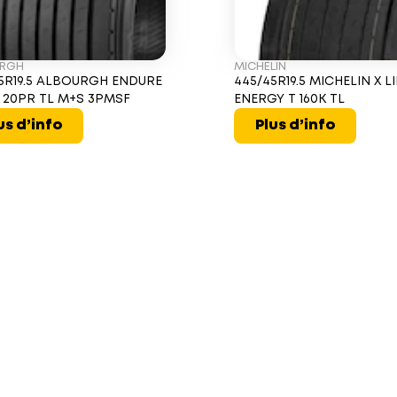
URGH
MICHELIN
5R19.5 ALBOURGH ENDURE
445/45R19.5 MICHELIN X L
J 20PR TL M+S 3PMSF
ENERGY T 160K TL
us d’info
Plus d’info