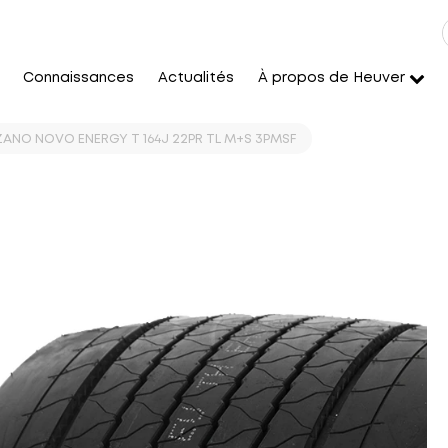
Connaissances
Actualités
À propos de Heuver
AZANO NOVO ENERGY T 164J 22PR TL M+S 3PMSF