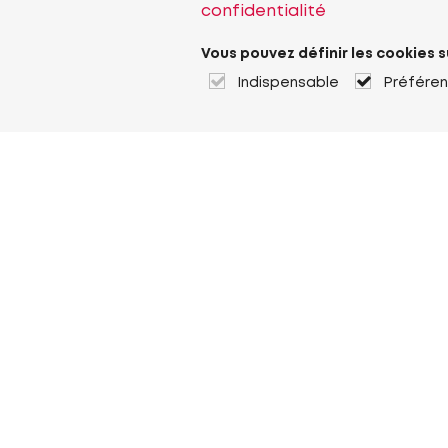
confidentialité
Vous pouvez définir les cookies s
Indispensable
Préfére
À propos de Heuver
Heuver
Historique
Plus À propos de Heuver