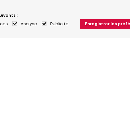
uivants :
nces
Analyse
Publicité
Enregistrer les préf