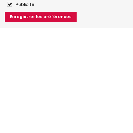
Publicité
Enregistrer les préférences
À propos de Heuver
Heuver
Historique
Plus À propos de Heuver
Mon Heuver