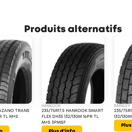
Produits alternatifs
HANKOOK
BARKLEY
TRAZANO TRANS
235/75R17.5 HANKOOK SMART
235/75R
PR TL M+S
FLEX DH35 132/130M 16PR TL
132/130
M+S 3PMSF
Plus
fo
Plus d’info