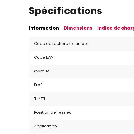
Spécifications
Information
Dimensions
Indice de char
Code de recherche rapide
Code EAN
Marque
Profil
TL/TT
Position de l’essieu
Application