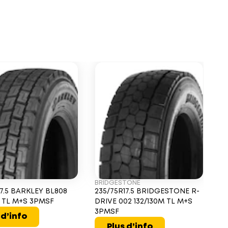
BRIDGESTONE
G
17.5 BARKLEY BL808
235/75R17.5 BRIDGESTONE R-
2
M TL M+S 3PMSF
DRIVE 002 132/130M TL M+S
D 
3PMSF
 d’info
Plus d’info