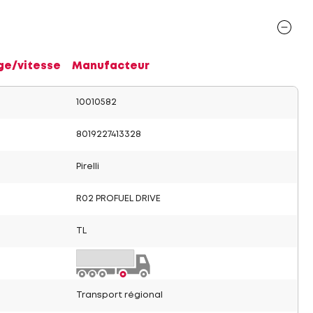
ge/vitesse
Manufacteur
10010582
8019227413328
Pirelli
R02 PROFUEL DRIVE
TL
Transport régional