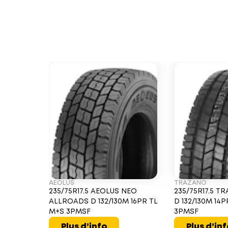
AEOLUS
TRAZANO
235/75R17.5 AEOLUS NEO
235/75R17.5 
ALLROADS D 132/130M 16PR TL
D 132/130M 14
M+S 3PMSF
3PMSF
Plus d’info
Plus d’in