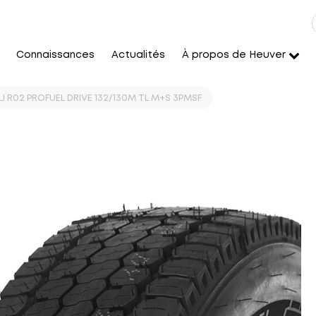
Connaissances
Actualités
À propos de Heuver
LLI R02 PROFUEL DRIVE 132/130M TL M+S 3PMSF